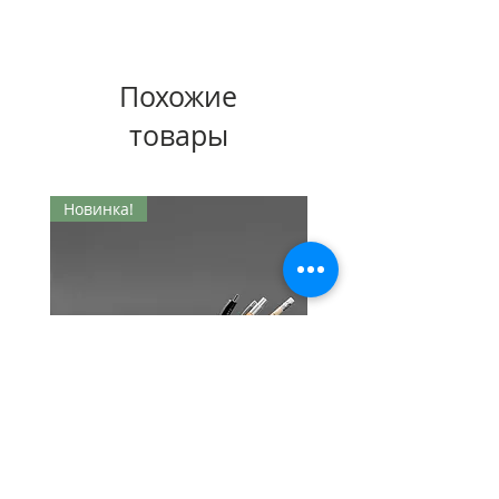
возврат (кроме индивидулаьных
Нас действительно любят клиенты!
заказов).
Изготовление и Доставка
в
И с удовольствием возвращаются к
течение рабочей недели!
Похожие
нам снова за уникальными
Исключительно
натуральные
аксессуарами для себя или на
материалы наивысшего
товары
подарок дорогим и любимым людям.
качества
и полный цикл ручной
работы!
По
ссылке
Вы сможете ознакомиться
Индивидуальный подход
к
Новинка!
с некоторыми отзывами наших
каждому клеинту!
счастливых покупателей :)
Более
6000 счастливых
клиентов!
Пенал-несессер"Malevich"