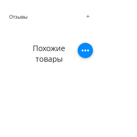
Отзывы
Нас действительно любят клиенты!
И с удовольствием возвращаются к
Похожие
нам снова за уникальными
аксессуарами для себя или на
товары
подарок дорогим и любимым людям.
По
ссылке
Вы сможете ознакомиться
Новинка!
с некоторыми отзывами наших
счастливых покупателей :)