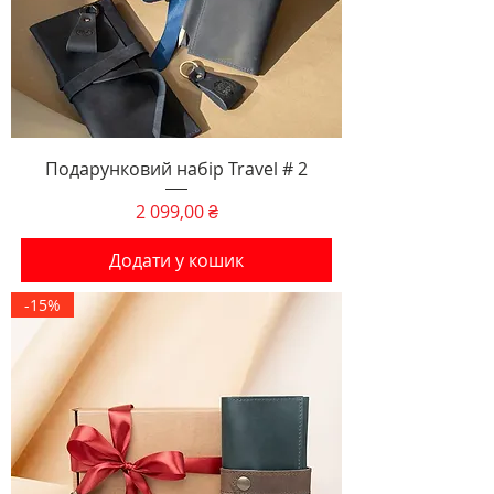
Подарунковий набір Travel # 2
Ціна
2 099,00 ₴
Додати у кошик
-15%