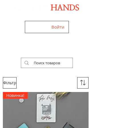
Дизайнерські аксесуари ручної роботи
Войти
+38 (050) 960-28-85
Ми працюємо
24/7!
Україна,
Worldwide
Безкоштовна доставка
Фільтр
Новинка!