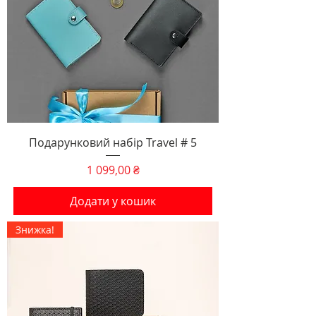
Подарунковий набір Travel # 5
Ціна
1 099,00 ₴
Додати у кошик
Знижка!