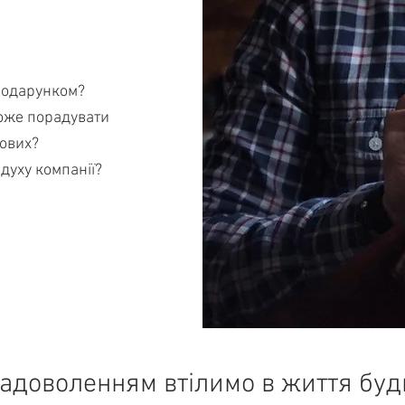
 подарунком?
може порадувати
нових?
уху компанії?
задоволенням втілимо в життя буд