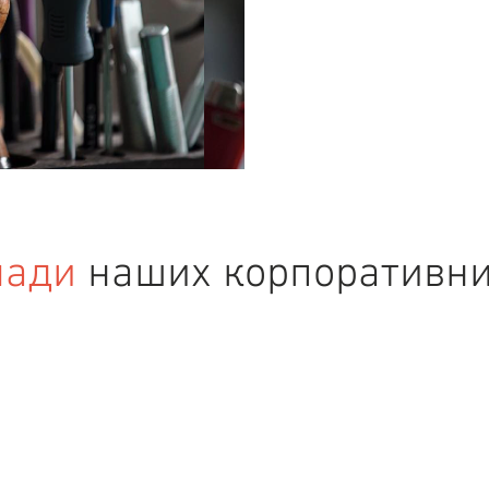
лади
наших корпоративних