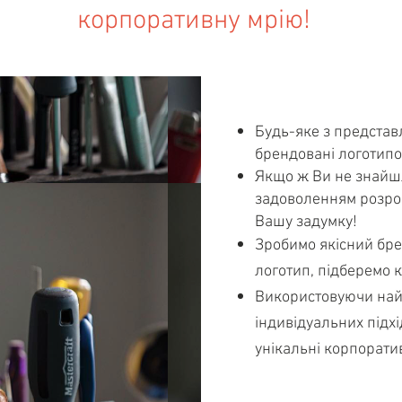
корпоративну мрію!
Будь-яке з представ
брендовані логотипо
Якщо ж Ви не знайшл
задоволенням розроб
Вашу задумку!
Зробимо якісний бре
логотип, підберемо к
Використовуючи найб
індивідуальних підх
унікальні корпорати