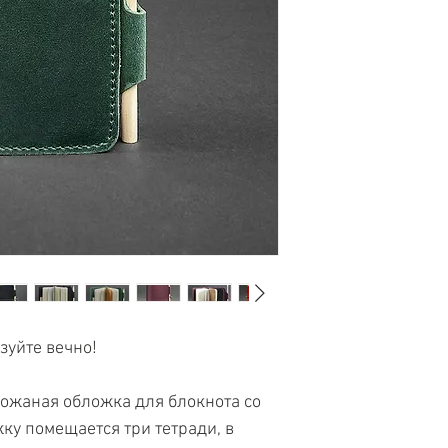
наивысшего ка
уникальными аксес
работы!
подарок дорогим 
Более
6000 сча
По
ссылке
Вы сможе
некоторыми отзыв
покупателей :)
зуйте вечно!
ожаная обложка для блокнота со 
у помещается три тетради, в 