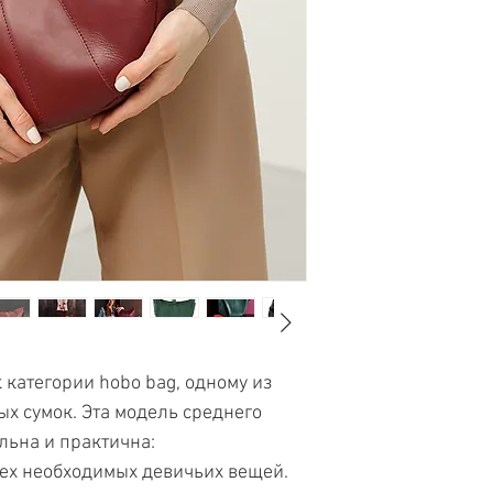
По
ссылке
Вы сможе
некоторыми отзыв
покупателей :)
 категории hobo bag, одному из
х сумок. Эта модель среднего
льна и практична:
сех необходимых девичьих вещей.