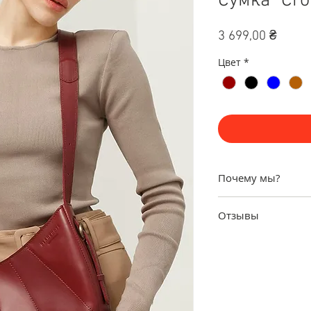
Сумка "Cro
Цена
3 699,00 ₴
Цвет
*
Почему мы?
Гарантия
3 года
Отзывы
дней на обмен/
заказов).
Нас действительно
Доставка
в теч
Исключительн
И с удовольствием
наивысшего ка
уникальными аксес
работы!
подарок дорогим 
Более
6000 сча