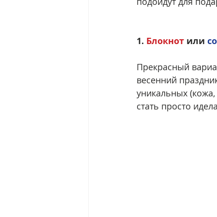
подойдут для пода
1. 
Блокнот
 или 
с
Прекрасный вариан
весенний праздник
уникальных (кожа,
стать просто идел