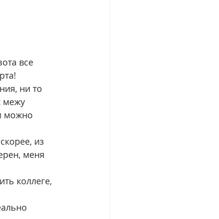
ота все 
рта! 
ия, ни то 
 межу 
м можно 
скорее, из 
ерен, меня 
ть коллеге, 
еально 