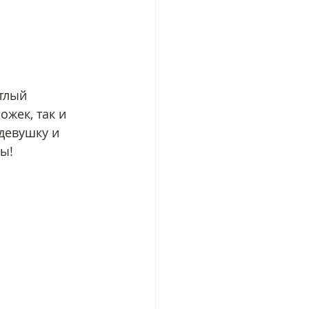
тлый 
жек, так и 
девушку и 
ы!