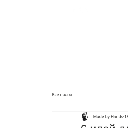
+38 (050) 960-28-85
Украина,
Worldwide
Работаем 24/7
Бесплатная доставка
ГЛАВНАЯ
GIFT CARD
КАТАЛОГ
ПОДАР
Все посты
Made by Hands
1