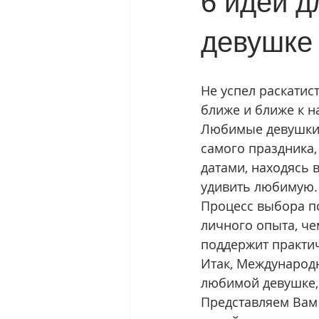
6 идей д
девушке
Не успел раскатис
ближе и ближе к н
Любимые девушки 
самого праздника,
датами, находясь 
удивить любимую.
Процесс выбора по
личного опыта, че
поддержит практич
Итак, Международн
любимой девушке,
Представляем Вам