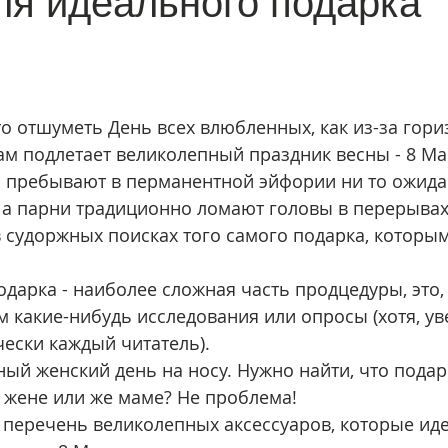
ля идеального подарка
то отшуметь День всех влюбленных, как из-за гориз
ам подлетает великолепный праздник весны - 8 Ма
пребывают в перманентной эйфории ни то ожидан
 а парни традиционно ломают головы в перерывах
в судоржных поисках того самого подарка, которы
дарка - наиболее сложная часть продцедуры, это, 
м какие-нибудь исследования или опросы (хотя, ув
ески каждый читатель).
ый женский день на носу. Нужно найти, что подари
 жене или же маме? Не проблема!
 перечень великолепных аксессуаров, которые ид