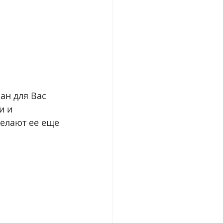
ан для Вас 
и и 
елают ее еще 