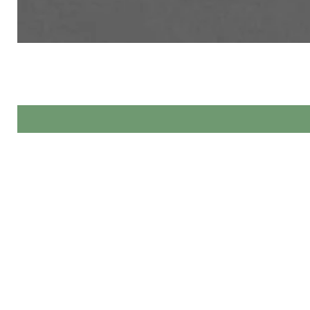
Made by Hands спеціалізується 
При виг