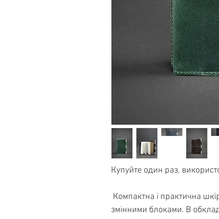
Купуйте один раз, використо
 Компактна і практична шкіряна обкладинка для блокнота зі 
змінними блоками. В обклад