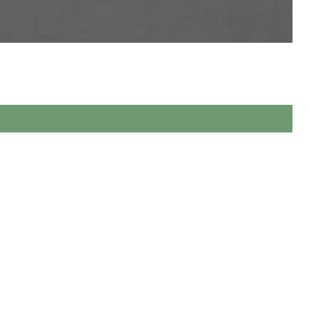
ева, виконаних повністю вручну.
 якості.