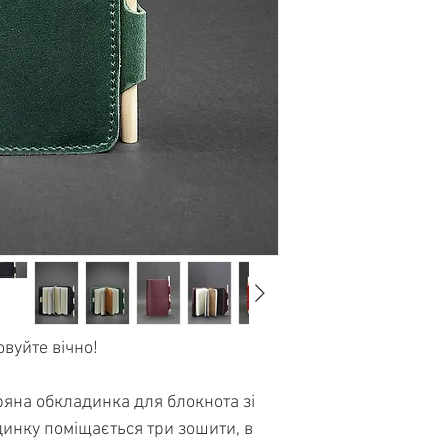
якості
і повний 
подарунок дорогим
Більше
6000 ща
За
посиланням
Ви 
деякими відгуками
вуйте вічно!
инку поміщається три зошити, в 