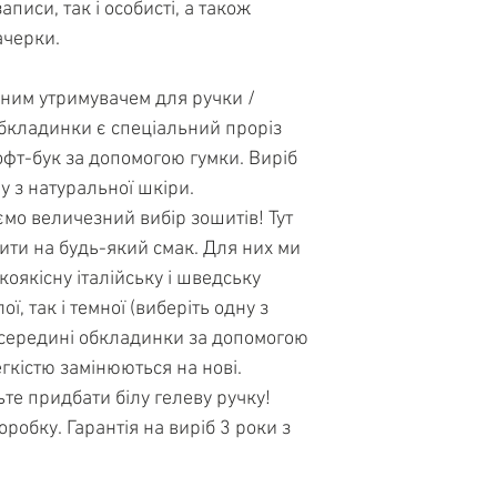
писи, так і особисті, а також 
ачерки.
обкладинки є спеціальний проріз 
фт-бук за допомогою гумки. Виріб 
у з натуральної шкіри.
ити на будь-який смак. Для них ми 
оякісну італійську і шведську 
ї, так і темної (виберіть одну з 
всередині обкладинки за допомогою 
егкістю замінюються на нові.
ьте придбати білу гелеву ручку!