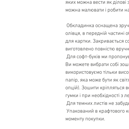
яких можна вести як ділові за
можна малювати і робити н
 Обкладинка оснащена зручним утримувачем для ручки / 
олівця, в передній частині 
для картки. Закривається со
виготовлено повністю вручн
 Для софт-буків ми пропонуємо величезний вибір зошитів! Тут 
Ви можете вибрати собі зош
використовуємо тільки висок
папір, яка може бути як світло
опцій). Зошити кріпляться 
гумки і при необхідності з л
 Для темних листів не забуд
 Упакований в крафтового коробку. Гарантія на виріб 3 роки з 
моменту покупки.