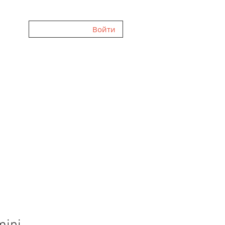
Войти
ННЯ
ГАЛЕРЕЯ
FAQ
ВІДГУКИ
ПРО НАС
БЛОГ