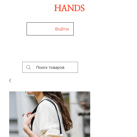
Дизайнерські аксесуари ручної роботи
Войти
+38 (050) 960-28-85
Ми працюємо
24/7!
Україна,
Worldwide
Безкоштовна доставка