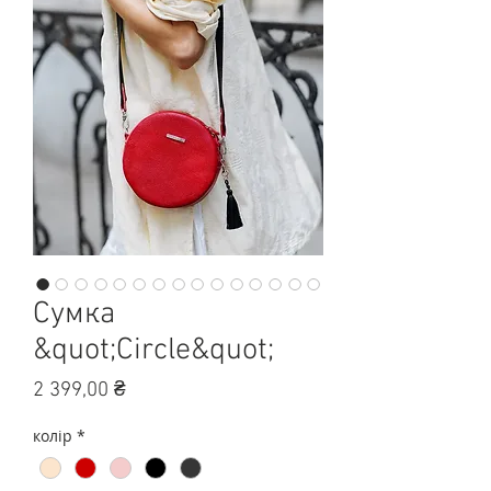
Сумка
&quot;Circle&quot;
Ціна
2 399,00 ₴
колір
*