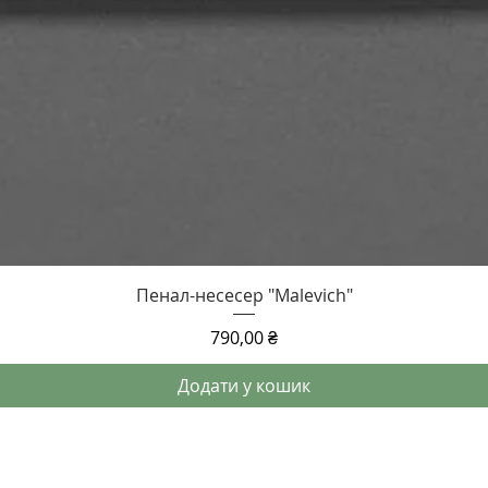
Швидкий перегляд
Пенал-несесер "Malevich"
Ціна
790,00 ₴
Додати у кошик
виключно на унікальних дизайнерських аксесуарах зі шкіри та дер
отовленні використовуються тільки натуральні матеріали найвищої