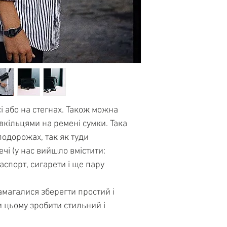
Исключительн
Все ответы на час
подарунок дорогим
наивысшего ка
можете найти
здес
За
посиланням
Ви 
работы!
В случае, если вы
деякими відгуками
Более
6000 сча
вы всегда можете 
развернутую консу
і або на стегнах. Також можна
вкільцями на ремені сумки. Така
подорожах, так як туди
ечі (у нас вийшло вмістити:
аспорт, сигарети і ще пару
магалися зберегти простий і
 цьому зробити стильний і