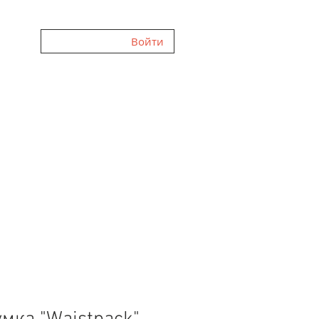
Войти
ННЯ
ГАЛЕРЕЯ
FAQ
ВІДГУКИ
ПРО НАС
БЛОГ