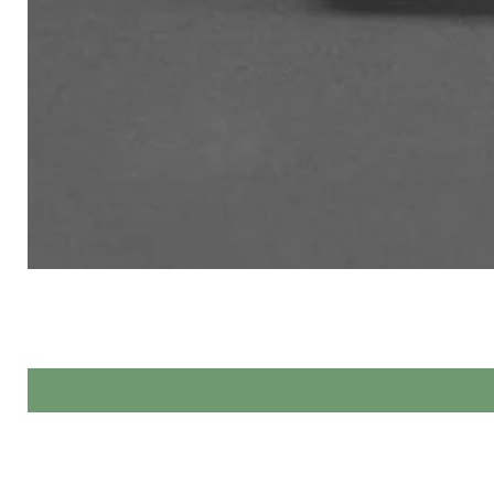
Made by Hands спеціалізується 
При виг