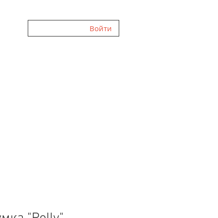
Войти
ННЯ
ГАЛЕРЕЯ
FAQ
ВІДГУКИ
ПРО НАС
БЛОГ