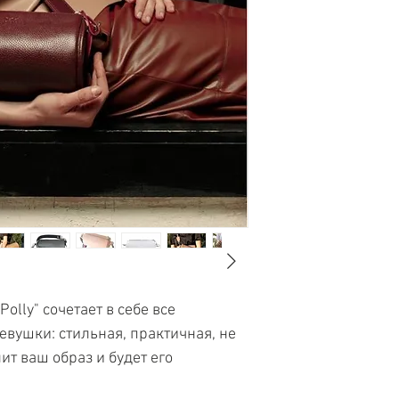
наивысшего ка
Все ответы на час
уникальными аксес
работы!
можете найти
здес
подарок дорогим 
Более
6000 сча
В случае, если вы
вы всегда можете 
По
ссылке
Вы сможе
развернутую консу
некоторыми отзыв
покупателей :)
olly" сочетает в себе все
евушки: стильная, практичная, не
т ваш образ и будет его