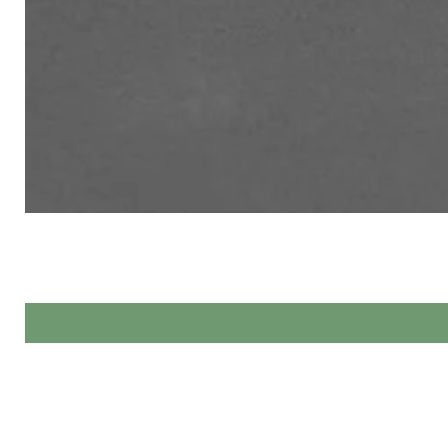
Made by Hands спеціалізується 
При виг