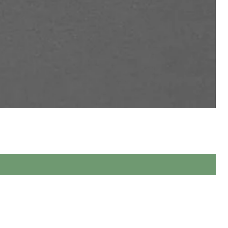
ева, виконаних повністю вручну.
 якості.