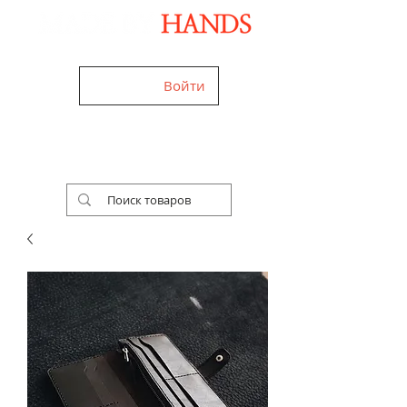
Дизайнерські аксесуари ручної роботи
Войти
+38 (050) 960-28-85
Ми працюємо
24/7!
Україна,
Worldwide
Безкоштовна доставка