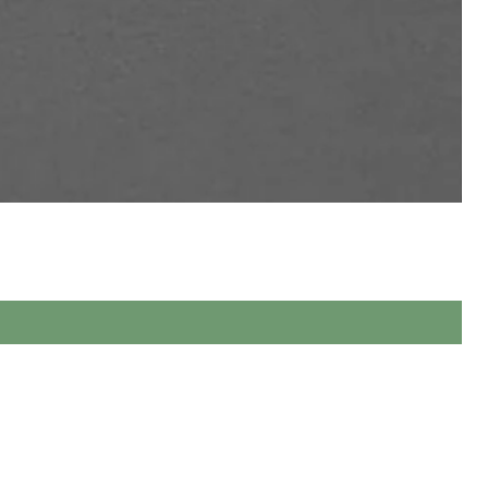
ева, виконаних повністю вручну.
 якості.