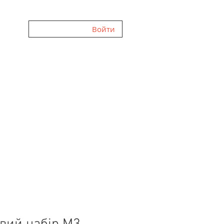
Войти
ННЯ
ГАЛЕРЕЯ
FAQ
ВІДГУКИ
ПРО НАС
БЛОГ