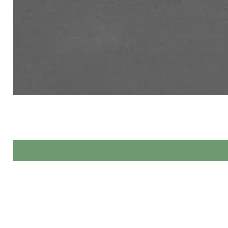
Made by Hands спеціалізується 
При виг