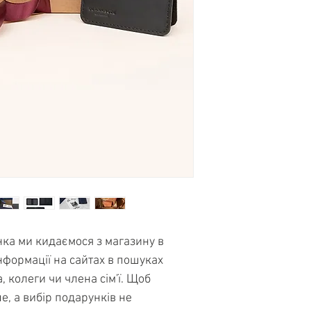
Матеріал: натурал
3. Кард-кейс 4.0 C
унікальними аксес
Упаковка: крафтово
для зберігання доку
подарунок дорогим
часу демонструвати
За
посиланням
Ви 
для роботи, студен
деякими відгуками
метро і т.д. Має 2 
звичайний.
4. Листівка з важл
нка ми кидаємося з магазину в
нформації на сайтах в пошуках
, колеги чи члена сім'ї. Щоб
е, а вибір подарунків не