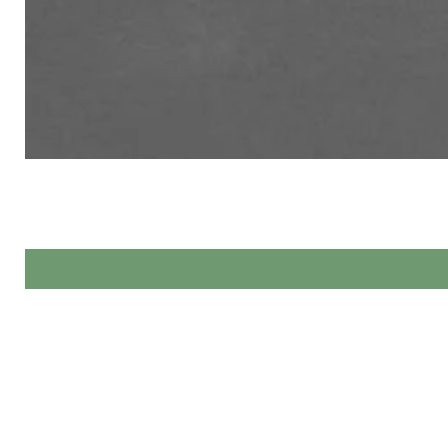
Made by Hands спеціалізується 
При виг