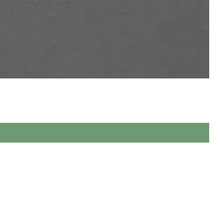
ева, виконаних повністю вручну.
 якості.