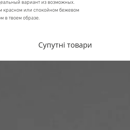
деальный вариант из возможных.
ком красном или спокойном бежевом
ом в твоем образе.
Супутні товари