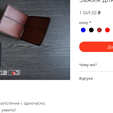
Зажим для
Ціна
1 049,00 ₴
колір
*
До
Чому ми?
Гарантія
1 рік н
Відгуки
обмін / поверне
замовлень).
Нас дійсно люблять
Виготовлення т
І з задоволенням п
тижня!
унікальними аксес
Виключно
нату
алістичне і, одночасно,
подарунок дорогим
якості
і повний 
За
посиланням
Ви 
 уявити!
Більше
6000 ща