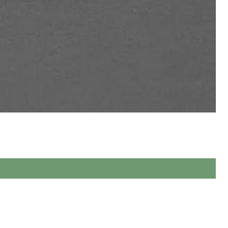
ева, виконаних повністю вручну.
 якості.