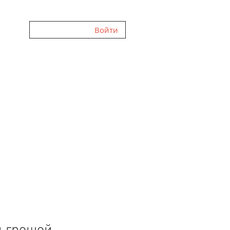
Войти
ННЯ
ГАЛЕРЕЯ
FAQ
ВІДГУКИ
ПРО НАС
БЛОГ