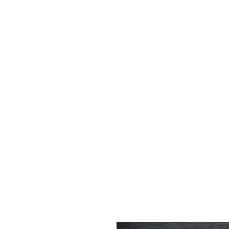
+38 (050) 960-28-85
Ми працюємо
24/7!
Україна,
Worldwide
Безкоштовна доставка
ГОЛОВНА
ПОДАРУНКОВА КАРТКА
КАТАЛОГ
ПО