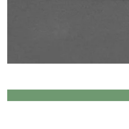
Made by Hands спеціалізується 
При виг