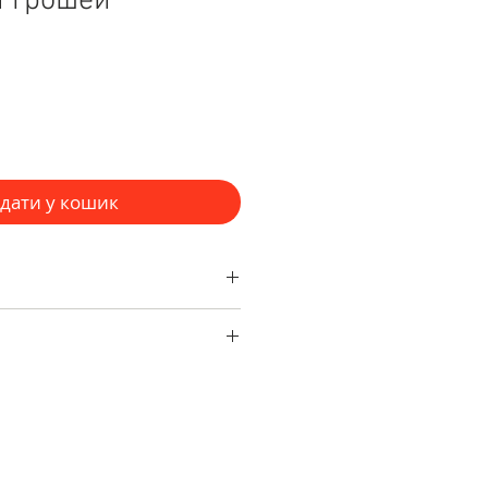
 грошей
дати у кошик
а всі наші аксесуари і 14 днів на
ння (крім індівідулаьних
 клієнти!
а доставка
протягом робочого
овертаються до нас знову за
уарами для себе або на
ральні матеріали найвищої
 і улюбленим людям.
цикл ручної роботи!
зможете ознайомитися з
сливих клієнтів!