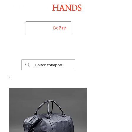
Дизайнерські аксесуари ручної роботи
Войти
+38 (050) 960-28-85
Ми працюємо
24/7!
Україна,
Worldwide
Безкоштовна доставка