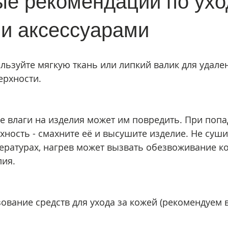
е рекомендации по ухо
и аксессуарами
ользуйте мягкую ткань или липкий валик для удале
ерхности.
е влаги на изделия может им повредить. При попа
хность - смахните её и высушите изделие. Не суши
ратурах, нагрев может вызвать обезвоживание ко
ия.
вание средств для ухода за кожей (рекомендуем в