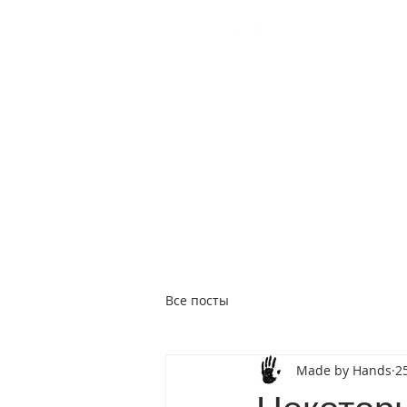
+38 (050) 960-28-85
Украина,
Worldwide
Работаем 24/7
Бесплатная доставка
ГЛАВНАЯ
GIFT CARD
КАТАЛОГ
ПОДАР
Все посты
Made by Hands
2