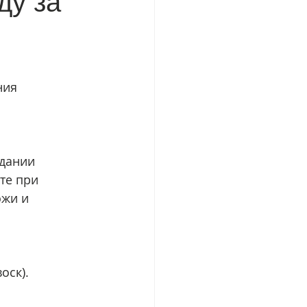
ду за
ния 
дании 
те при 
жи и 
оск).